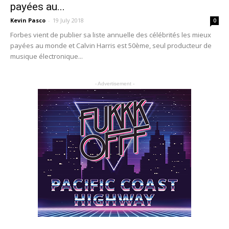
payées au...
Kevin Pasco
-
19 July 2018
0
Forbes vient de publier sa liste annuelle des célébrités les mieux
payées au monde et Calvin Harris est 50ème, seul producteur de
musique électronique...
- Advertisement -