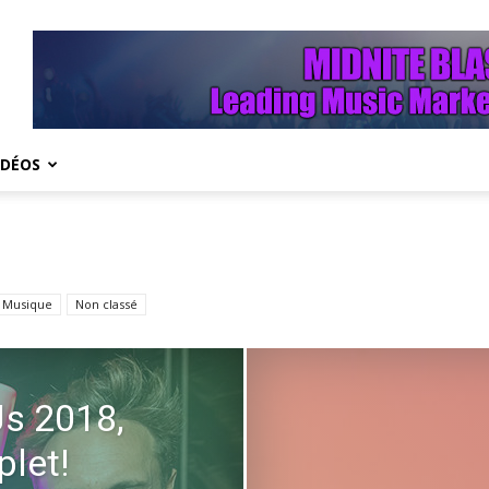
IDÉOS
Musique
Non classé
s 2018,
let!