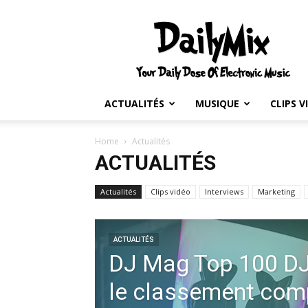
Daily
Mix
ACTUALITÉS
MUSIQUE
CLIPS V
Home
Actualités
ACTUALITÉS
Actualités
Clips vidéo
Interviews
Marketing
ACTUALITÉS
DJ Mag Top 100 DJ
le classement comp