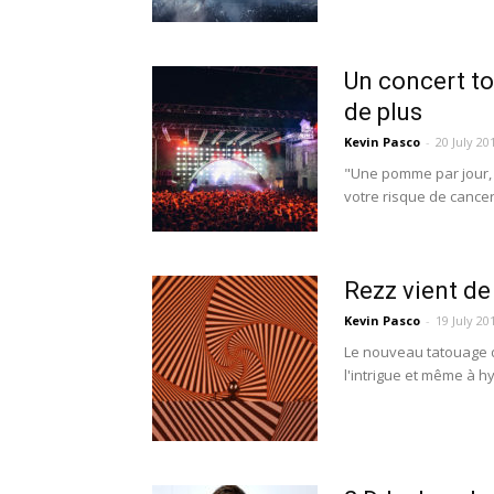
Un concert to
de plus
Kevin Pasco
-
20 July 20
"Une pomme par jour, l
votre risque de cancer.
Rezz vient de
Kevin Pasco
-
19 July 20
Le nouveau tatouage de
l'intrigue et même à hy