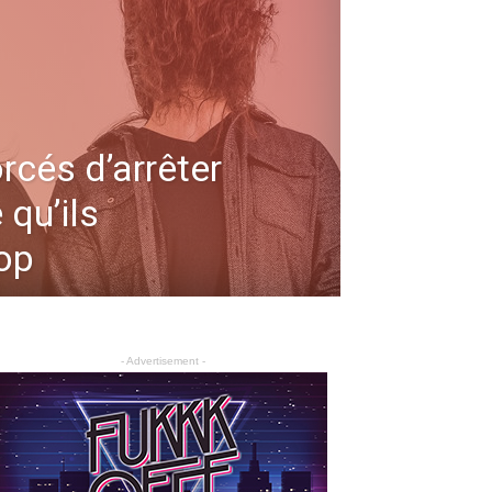
rcés d’arrêter
 qu’ils
op
- Advertisement -