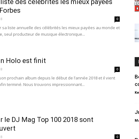
 liste des célébrités les mieux payées
Forbes
18
0
r sa liste annuelle des célébrités les mieux payées au monde et
e, seul producteur de musique électronique...
n Holo est finit
18
0
B
 son prochain album depuis le début de l’année 2018 et il vient
c
nfin terminé. Nous trouvons impressionnant...
Ke
J
r le DJ Mag Top 100 2018 sont
Ma
uvert
18
0