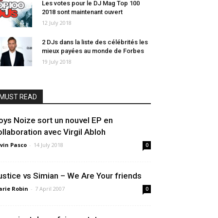
Les votes pour le DJ Mag Top 100
2018 sont maintenant ouvert
12 July 2018
2 DJs dans la liste des célébrités les
mieux payées au monde de Forbes
19 July 2018
MUST READ
oys Noize sort un nouvel EP en
ollaboration avec Virgil Abloh
vin Pasco
-
14 July 2018
0
ustice vs Simian – We Are Your friends
rie Robin
-
7 April 2007
0