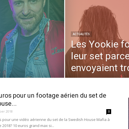
ACTUALITÉS
Les Yookie fo
leur set parce
envoyaient tr
uros pour un footage aérien du set de
use...
ber 2018
0
 pour une vidéo aérienne du set de la Swedish House Mafia à
de 2018? 10 euros grand max si...