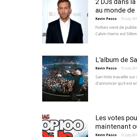
2 DJs dans la
au monde de 
Kevin Pasco
-
19 July 20
Forbes vient de publie
Calvin Harris est 50èm
L’album de Sa
Kevin Pasco
-
19 July 20
San Holo travaille sur
d'annoncer qu'il est e
Les votes pou
maintenant o
Kevin Pasco
-
12 July 20