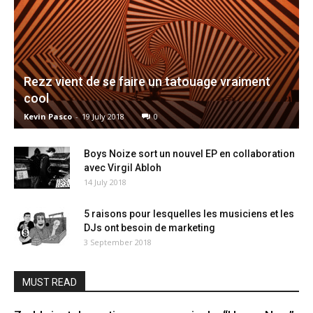
Rezz vient de se faire un tatouage vraiment
cool
Kevin Pasco
-
19 July 2018
0
Boys Noize sort un nouvel EP en collaboration
avec Virgil Abloh
14 July 2018
5 raisons pour lesquelles les musiciens et les
DJs ont besoin de marketing
3 September 2018
MUST READ