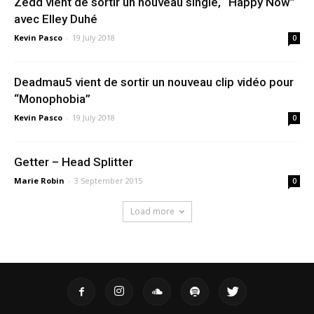
Zedd vient de sortir un nouveau single, “Happy Now”
avec Elley Duhé
Kevin Pasco
-
19 July 2018
0
Deadmau5 vient de sortir un nouveau clip vidéo pour
“Monophobia”
Kevin Pasco
-
19 July 2018
0
Getter – Head Splitter
Marie Robin
-
3 September 2015
0
Load more