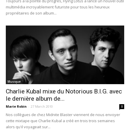
Toujours à la pointe du progrès, Flying Lotus a lancé un nouvel outil
multimédia incroyablement futuriste pour tous les heureux
propriétaires de son album...
Musique
Charlie Kubal mixe du Notorious B.I.G. avec
le dernière album de...
Marie Robin
-
27 March 2010
0
Nos collègues de chez Midnite Blaster viennent de nous envoyer
cette mixtape que Charlie Kubal a créé en trois trois semaines
alors qu'il voyageait sur...