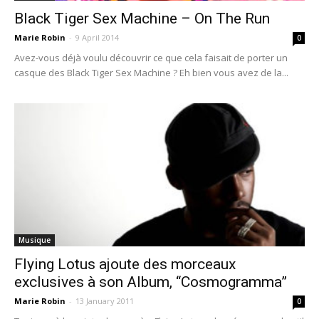
Black Tiger Sex Machine – On The Run
Marie Robin
-
9 April 2014
0
Avez-vous déjà voulu découvrir ce que cela faisait de porter un
casque des Black Tiger Sex Machine ? Eh bien vous avez de la...
Musique
Flying Lotus ajoute des morceaux
exclusives à son Album, “Cosmogramma”
Marie Robin
-
13 January 2011
0