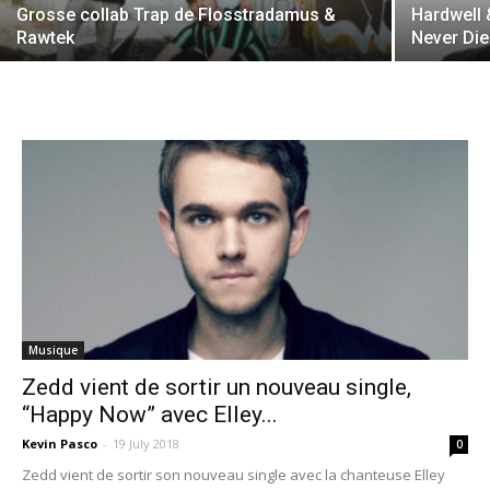
Grosse collab Trap de Flosstradamus &
Hardwell 
Rawtek
Never Die
Musique
Zedd vient de sortir un nouveau single,
“Happy Now” avec Elley...
Kevin Pasco
-
19 July 2018
0
Zedd vient de sortir son nouveau single avec la chanteuse Elley